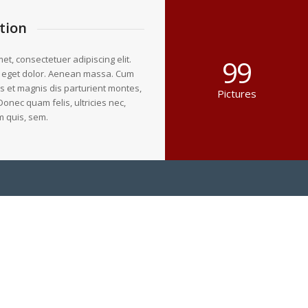
tion
et, consectetuer adipiscing elit.
99
 eget dolor. Aenean massa. Cum
s et magnis dis parturient montes,
Pictures
Donec quam felis, ultricies nec,
m quis, sem.