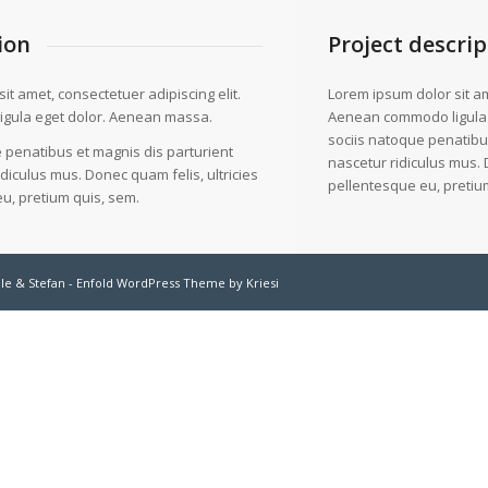
ion
Project descrip
it amet, consectetuer adipiscing elit.
Lorem ipsum dolor sit am
gula eget dolor. Aenean massa.
Aenean commodo ligula
sociis natoque penatibu
 penatibus et magnis dis parturient
nascetur ridiculus mus. 
diculus mus. Donec quam felis, ultricies
pellentesque eu, pretiu
u, pretium quis, sem.
le & Stefan
-
Enfold WordPress Theme by Kriesi