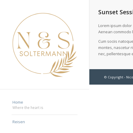
Sunset Sess
Lorem ipsum dolor s
Aenean commodo li
Cum sociis natoque
montes, nascetur ri
nec, pellentesque e
© Copyright -
Nico
Home
Where the heart is
Reisen